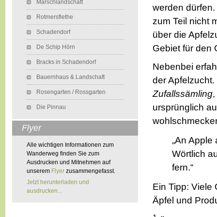
Marschlandschaft
werden dürfen. S
Rotmersflethe
zum Teil nicht 
Schadendorf
über die Apfelz
Gebiet für den
De Schip Hörn
Bracks in Schadendorf
Nebenbei erfah
Bauernhaus & Landschaft
der Apfelzucht
Rosengarten / Rossgarten
Zufallssämling
,
ursprünglich a
Die Pinnau
wohlschmecken
Flyer
„An Apple 
Alle wichtigen Informationen zum
Wörtlich a
Wanderweg finden Sie zum
Ausdrucken und Mitnehmen auf
fern.“
unserem
Flyer
zusammengefasst.
Jetzt herunterladen und
Ein Tipp: Viele
ausdrucken...
Äpfel und Prod