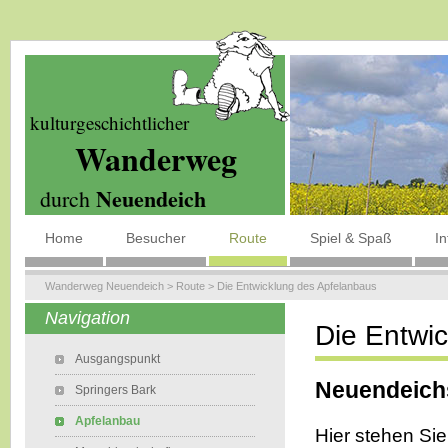
kulturgeschichtlicher
Wanderweg
Neuendeich
durch
Home
Besucher
Route
Spiel & Spaß
I
Wanderweg Neuendeich
>
Route
>
Die Entwicklung des Apfelanbaus
Navigation
Die Entwi
Ausgangspunkt
Neuendeichs
Springers Bark
Apfelanbau
Hier stehen Sie