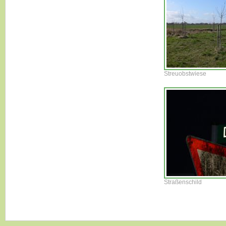
Streuobstwiese
Straßenschild