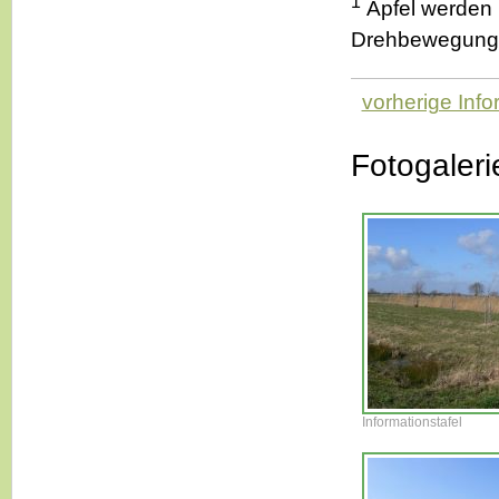
1
Äpfel werden n
Drehbewegung 
vorherige Info
Fotogaleri
Informationstafel