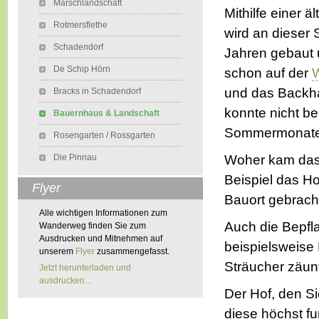
Marschlandschaft
Mithilfe einer 
Rotmersflethe
wird an dieser 
Schadendorf
Jahren gebaut 
De Schip Hörn
schon auf der
W
und das Backh
Bracks in Schadendorf
konnte nicht b
Bauernhaus & Landschaft
Sommermonaten
Rosengarten / Rossgarten
Die Pinnau
Woher kam das 
Beispiel das H
Flyer
Bauort gebrach
Alle wichtigen Informationen zum
Auch die Bepfla
Wanderweg finden Sie zum
Ausdrucken und Mitnehmen auf
beispielsweise
unserem
Flyer
zusammengefasst.
Sträucher zäun
Jetzt herunterladen und
ausdrucken...
Der Hof, den Si
diese höchst f