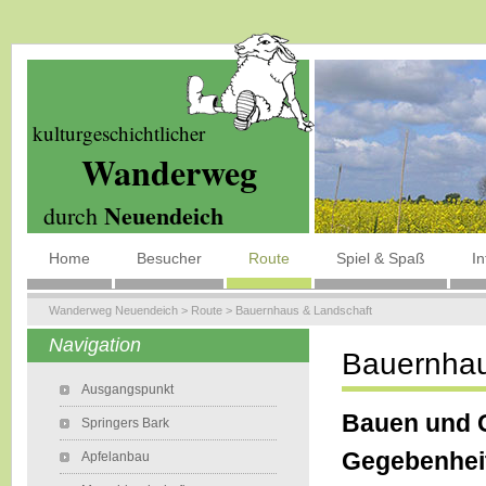
kulturgeschichtlicher
Wanderweg
Neuendeich
durch
Home
Besucher
Route
Spiel & Spaß
I
Wanderweg Neuendeich
>
Route
>
Bauernhaus & Landschaft
Navigation
Bauernhau
Ausgangspunkt
Bauen und G
Springers Bark
Gegebenhei
Apfelanbau