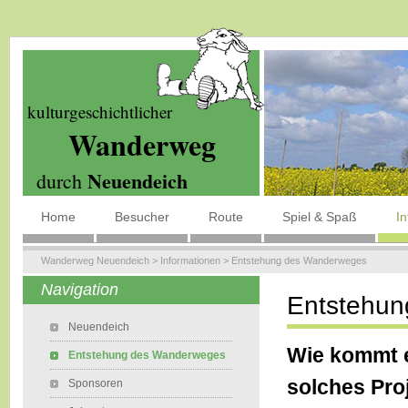
kulturgeschichtlicher
Wanderweg
Neuendeich
durch
Home
Besucher
Route
Spiel & Spaß
I
Wanderweg Neuendeich
>
Informationen
>
Entstehung des Wanderweges
Navigation
Entstehu
Neuendeich
Wie kommt e
Entstehung des Wanderweges
solches Pro
Sponsoren