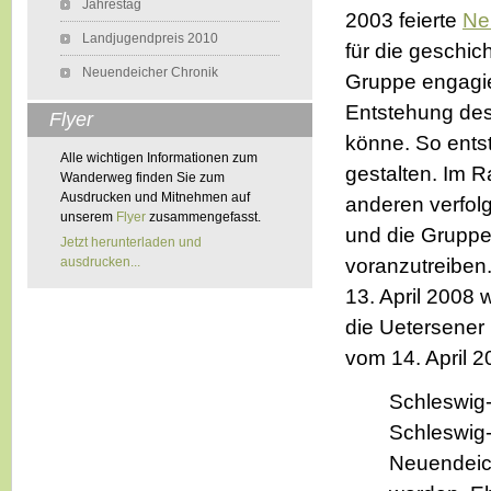
Jahrestag
2003 feierte
Ne
Landjugendpreis 2010
für die geschic
Neuendeicher Chronik
Gruppe engagie
Entstehung des
Flyer
könne. So ents
Alle wichtigen Informationen zum
gestalten. Im 
Wanderweg finden Sie zum
Ausdrucken und Mitnehmen auf
anderen verfol
unserem
Flyer
zusammengefasst.
und die Gruppe 
Jetzt herunterladen und
ausdrucken...
voranzutreiben
13. April 2008 
die Uetersener 
vom 14. April 2
Schleswig-
Schleswig-
Neuendeich