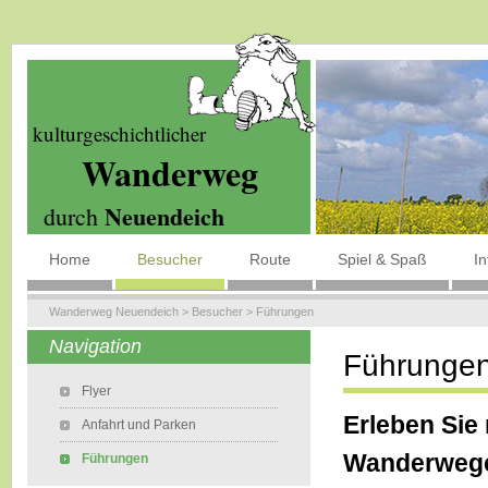
kulturgeschichtlicher
Wanderweg
Neuendeich
durch
Home
Besucher
Route
Spiel & Spaß
I
Wanderweg Neuendeich
>
Besucher
>
Führungen
Navigation
Führunge
Flyer
Erleben Sie
Anfahrt und Parken
Wanderwege
Führungen