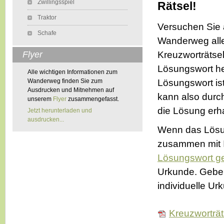
Zwillingsspiel
Rätsel!
Traktor
Versuchen Sie 
Schafe
Wanderweg all
Flyer
Kreuzworträtse
Lösungswort h
Alle wichtigen Informationen zum
Wanderweg finden Sie zum
Lösungswort ist
Ausdrucken und Mitnehmen auf
kann also durch
unserem
Flyer
zusammengefasst.
die Lösung erha
Jetzt herunterladen und
ausdrucken...
Wenn das Lösun
zusammen mit 
Lösungswort ge
Urkunde. Geben 
individuelle Urk
Kreuzworträt