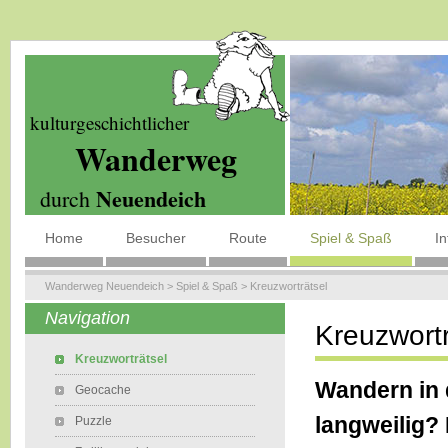
kulturgeschichtlicher
Wanderweg
Neuendeich
durch
Home
Besucher
Route
Spiel & Spaß
I
Wanderweg Neuendeich
>
Spiel & Spaß
>
Kreuzworträtsel
Navigation
Kreuzwortr
Kreuzworträtsel
Wandern in 
Geocache
langweilig?
Puzzle